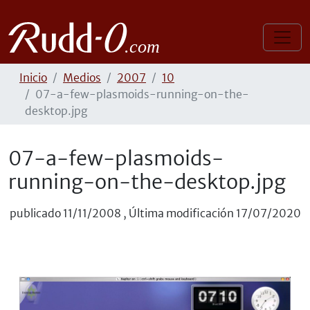
Inicio
Medios
2007
10
07-a-few-plasmoids-running-on-the-
desktop.jpg
07-a-few-plasmoids-
running-on-the-desktop.jpg
publicado
11/11/2008
,
Última modificación
17/07/2020