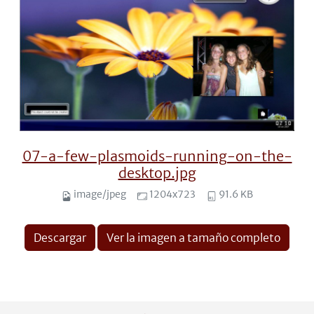
07-a-few-plasmoids-running-on-the-
desktop.jpg
image/jpeg
1204x723
91.6 KB
Descargar
Ver la imagen a tamaño completo