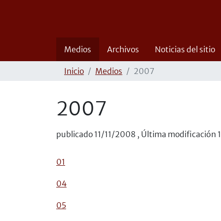
Medios
Archivos
Noticias del sitio
Inicio
Medios
2007
2007
publicado
11/11/2008
,
Última modificación
01
04
05