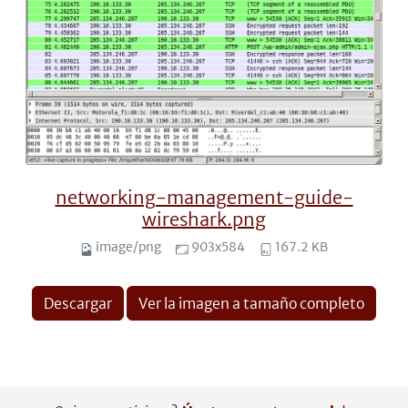
networking-management-guide-
wireshark.png
image/png
903x584
167.2 KB
Descargar
Ver la imagen a tamaño completo