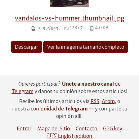
vandalos-vs-hummer.thumbnail.jpg
image/jpeg
128x95
4.0 KB
Descargar
Ver la imagen a tamaño completo
Quieres participar?
Únete a nuestro canal
de
Telegram
y danos tu opinión sobre estos artículos!
Recibe los últimos artículos vía
RSS
,
Atom
, o
nuestra
comunidad de
Telegram
— y comparte tu
opinión allí.
Entrar
Mapa del Sitio
Contacto
GPG key
🇺🇸 English edition