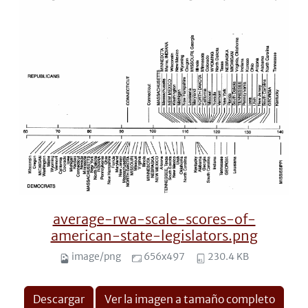
average-rwa-scale-scores-of-
american-state-legislators.png
image/png
656x497
230.4 KB
Descargar
Ver la imagen a tamaño completo