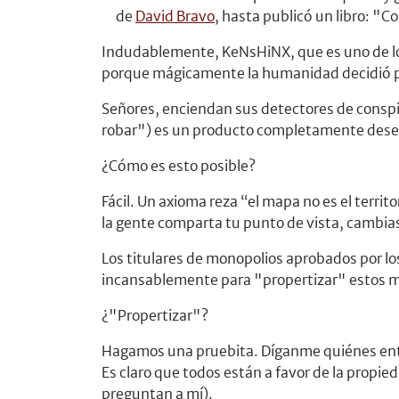
de
David Bravo
, hasta publicó un libro: "Co
Indudablemente, KeNsHiNX, que es uno de los 
porque mágicamente la humanidad decidió p
Señores, enciendan sus detectores de conspi
robar") es un producto completamente deseab
¿Cómo es esto posible?
Fácil. Un axioma reza
el mapa no es el territo
la gente comparta tu punto de vista, cambia
Los titulares de monopolios aprobados por l
incansablemente para "propertizar" estos 
¿"Propertizar"?
Hagamos una pruebita. Díganme quiénes entre
Es claro que todos están a favor de la propi
preguntan a mí).