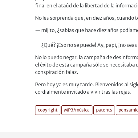
final en el ataúd de la libertad de la informac
No les sorprenda que, en diez años, cuando t
— mijito, ¿sabías que hace diez años podíam
— ¿Qué? ¡Eso no se puede! Ay, papi, ¡no seas
No lo puedo negar: la campaña de desinformac
el éxito de esta campaña sólo se necesitaba 
conspiración falaz.
Pero hoy ya es muy tarde. Bienvenidos al sig
cordialmente invitado a vivir tras las rejas.
copyright
MP3/música
patents
pensami