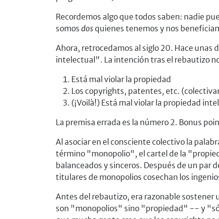
Recordemos algo que todos saben: nadie puede
somos
dos
quienes tenemos y nos beneficiamo
Ahora, retrocedamos al siglo 20. Hace unas d
intelectual". La intención tras el rebautizo 
Está mal violar la propiedad
Los copyrights, patentes, etc. (colecti
(¡Voilà!) Está mal violar la propiedad inte
La premisa errada es la número 2. Bonus point
Al asociar en el consciente colectivo la pala
término "monopolio", el cartel de la "propie
balanceados y sinceros. Después de un par de 
titulares de monopolios cosechan los ingenio
Antes del rebautizo, era razonable sostener 
son "monopolios" sino "propiedad" -- y "sólo 