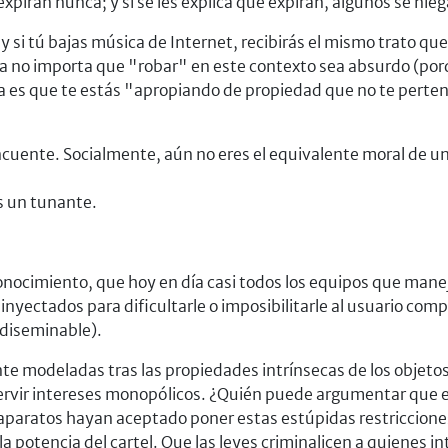
piran nunca; y si se les explica que expiran, algunos se nieg
y si tú bajas música de Internet, recibirás el mismo trato 
 Ya no importa que "robar" en este contexto sea absurdo (porq
ta es que te estás "apropiando de propiedad que no te perte
incuente. Socialmente, aún no eres el equivalente moral de un
es un tunante.
 conocimiento, que hoy en día casi todos los equipos que man
ectados para dificultarle o imposibilitarle al usuario compa
 diseminable).
nte modeladas tras las propiedades intrínsecas de los objetos 
ervir intereses monopólicos. ¿Quién puede argumentar que es
paratos hayan aceptado poner estas estúpidas restricciones 
a potencia del cartel. Que las leyes criminalicen a quienes in