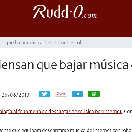
n que bajar música de Internet es robar
iensan que bajar música 
Compartir
Compartir
n
26/06/2013
ología al fenómeno de descargas de música por Internet
. Co
nte que equipara descargarse musica de Internet con robar..