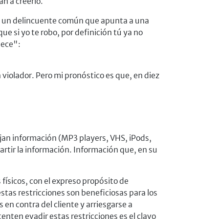
an a creerlo.
que un delincuente común que apunta a una
ue si yo te robo, por definición tú ya no
nece":
 violador. Pero mi pronóstico es que, en diez
ejan información (MP3 players, VHS, iPods,
rtir la información. Información que, en su
físicos, con el expreso propósito de
tas restricciones son beneficiosas para los
en contra del cliente y arriesgarse a
tenten evadir estas restricciones es el clavo