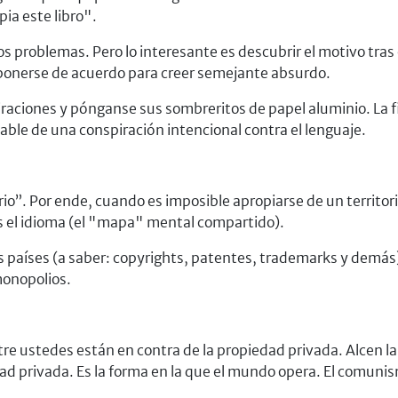
pia este libro".
problemas. Pero lo interesante es descubrir el motivo tras e
onerse de acuerdo para creer semejante absurdo.
raciones y pónganse sus sombreritos de papel aluminio. La f
le de una conspiración intencional contra el lenguaje.
rio
. Por ende, cuando es imposible apropiarse de un territori
s el idioma (el "mapa" mental compartido).
os países (a saber: copyrights, patentes, trademarks y demá
monopolios.
 ustedes están en contra de la propiedad privada. Alcen la 
edad privada. Es la forma en la que el mundo opera. El comun