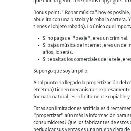
que mucha gente cree que los copyrights no ex
Bonus point: "Robar música" hoy es posible, 
abuelita con una pistola y le roba la cartera.
tienes el objeto robado). Lo único que impor
Si no pagas el "peaje", eres un criminal.
Si bajas música de Internet, eres un del
años, lo serás.
Si te saltas los comerciales de la tele, er
Supongo que soy un pillo.
A tal punto ha llegado la propertización del
etcétera) tienen mecanismos expresamente iny
formato natural, es infinitamente copiable y
Estas son limitaciones artificiales directame
"propertizar" aún más la información para s
consumidores? Que los fabricantes de estos a
perjudicar sus ventas es una prueba clara de l