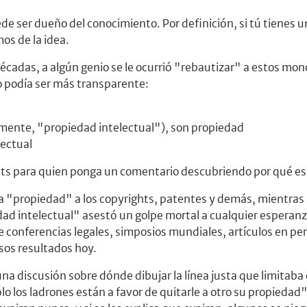
 ser dueño del conocimiento. Por definición, si tú tienes u
s de la idea.
écadas, a algún genio se le ocurrió "rebautizar" a estos mon
no podía ser más transparente:
vamente, "propiedad intelectual"), son propiedad
lectual
s para quien ponga un comentario descubriendo por qué es err
bra "propiedad" a los copyrights, patentes y demás, mientras
dad intelectual" asestó un golpe mortal a cualquier esperanz
conferencias legales, simposios mundiales, artículos en peri
sos resultados hoy.
una discusión sobre dónde dibujar la línea justa que limitab
los ladrones están a favor de quitarle a otro su propiedad".