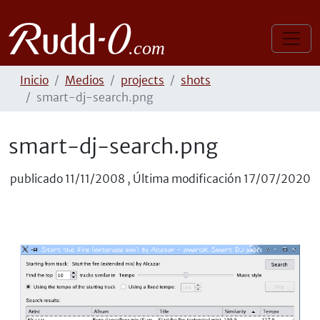
Inicio
Medios
projects
shots
smart-dj-search.png
smart-dj-search.png
publicado
11/11/2008
,
Última modificación
17/07/2020