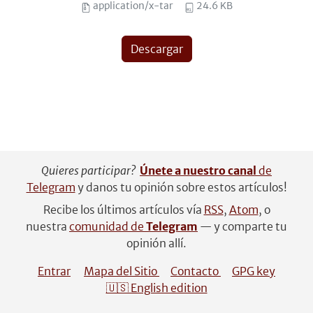
application/x-tar
24.6 KB
Descargar
Quieres participar?
Únete a nuestro canal
de
Telegram
y danos tu opinión sobre estos artículos!
Recibe los últimos artículos vía
RSS
,
Atom
, o
nuestra
comunidad de
Telegram
— y comparte tu
opinión allí.
Entrar
Mapa del Sitio
Contacto
GPG key
🇺🇸 English edition