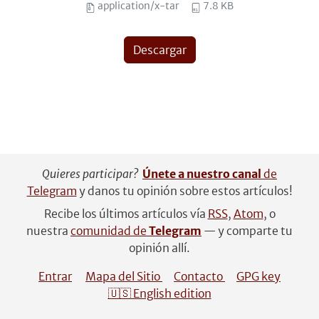
application/x-tar
7.8 KB
Descargar
Quieres participar?
Únete a nuestro canal
de
Telegram
y danos tu opinión sobre estos artículos!
Recibe los últimos artículos vía
RSS
,
Atom
, o
nuestra
comunidad de
Telegram
— y comparte tu
opinión allí.
Entrar
Mapa del Sitio
Contacto
GPG key
🇺🇸 English edition