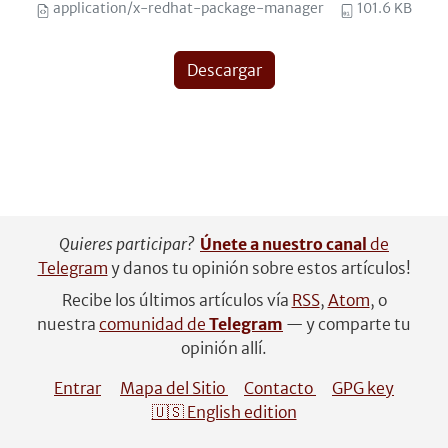
application/x-redhat-package-manager
101.6 KB
Descargar
Quieres participar?
Únete a nuestro canal
de
Telegram
y danos tu opinión sobre estos artículos!
Recibe los últimos artículos vía
RSS
,
Atom
, o
nuestra
comunidad de
Telegram
— y comparte tu
opinión allí.
Entrar
Mapa del Sitio
Contacto
GPG key
🇺🇸 English edition