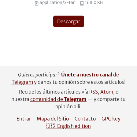
application/x-tar
168.0 KB
Descargar
Quieres participar?
Únete a nuestro canal
de
Telegram
y danos tu opinión sobre estos artículos!
Recibe los últimos artículos vía
RSS
,
Atom
, o
nuestra
comunidad de
Telegram
— y comparte tu
opinión allí.
Entrar
Mapa del Sitio
Contacto
GPG key
🇺🇸 English edition