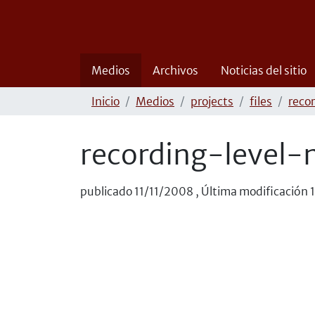
Medios
Archivos
Noticias del sitio
Inicio
Medios
projects
files
reco
recording-level-
publicado
11/11/2008
,
Última modificación