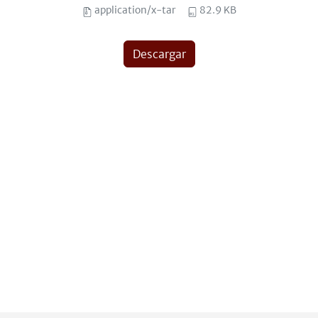
application/x-tar
82.9 KB
Descargar