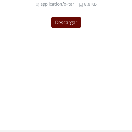
application/x-tar
8.8 KB
Descargar