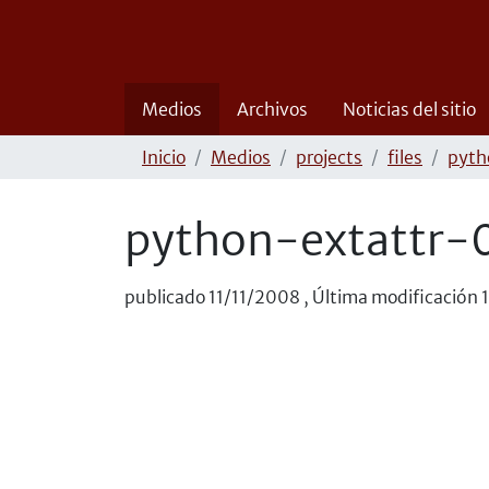
Medios
Archivos
Noticias del sitio
Inicio
Medios
projects
files
pyth
python-extattr-0
publicado
11/11/2008
,
Última modificación