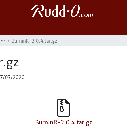
inr
BurninR-2.0.4.tar.gz
r.gz
17/07/2020
BurninR-2.0.4.tar.gz