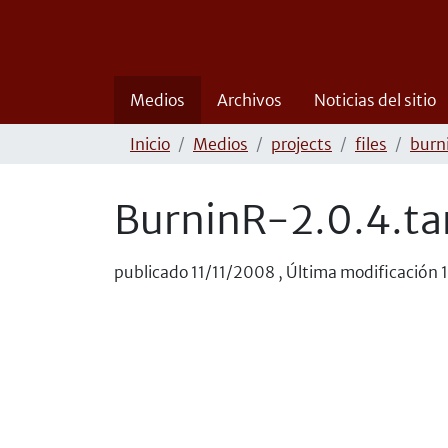
Medios
Archivos
Noticias del sitio
Inicio
Medios
projects
files
burn
BurninR-2.0.4.ta
publicado
11/11/2008
,
Última modificación