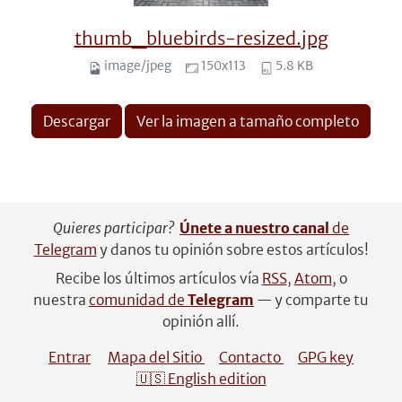
thumb_bluebirds-resized.jpg
image/jpeg
150x113
5.8 KB
Descargar
Ver la imagen a tamaño completo
Quieres participar?
Únete a nuestro canal
de
Telegram
y danos tu opinión sobre estos artículos!
Recibe los últimos artículos vía
RSS
,
Atom
, o
nuestra
comunidad de
Telegram
— y comparte tu
opinión allí.
Entrar
Mapa del Sitio
Contacto
GPG key
🇺🇸 English edition