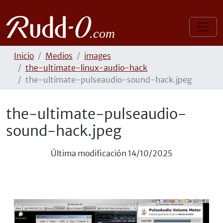
Inicio
Medios
images
the-ultimate-linux-audio-hack
the-ultimate-pulseaudio-sound-hack.jpeg
the-ultimate-pulseaudio-
sound-hack.jpeg
Última modificación
14/10/2025