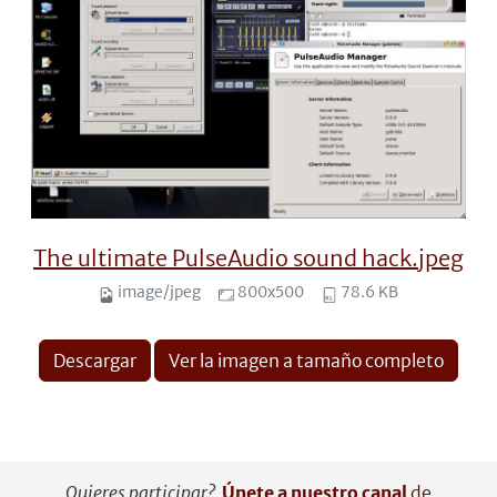
The ultimate PulseAudio sound hack.jpeg
image/jpeg
800x500
78.6 KB
Descargar
Ver la imagen a tamaño completo
Quieres participar?
Únete a nuestro canal
de