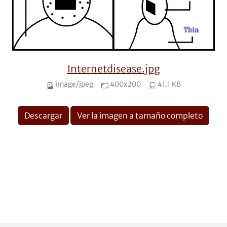
Internetdisease.jpg
image/jpeg
400x200
41.1 KB
Descargar
Ver la imagen a tamaño completo