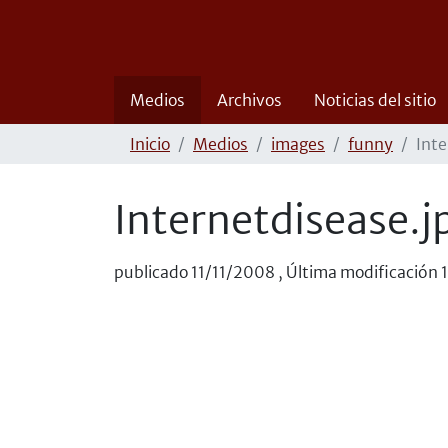
Medios
Archivos
Noticias del sitio
Inicio
Medios
images
funny
Inte
Internetdisease.j
publicado
11/11/2008
,
Última modificación