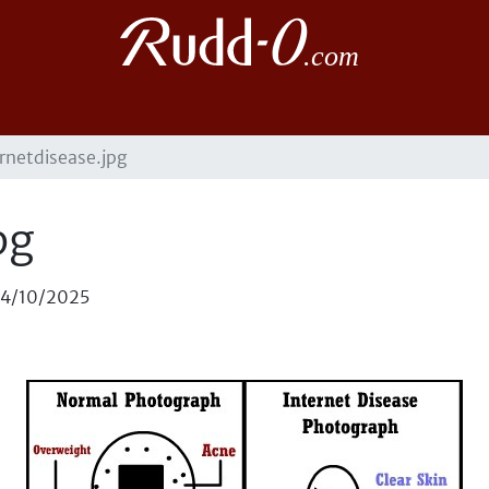
rnetdisease.jpg
pg
14/10/2025