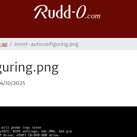
-xp
insert-autoconfiguring.png
guring.png
14/10/2025