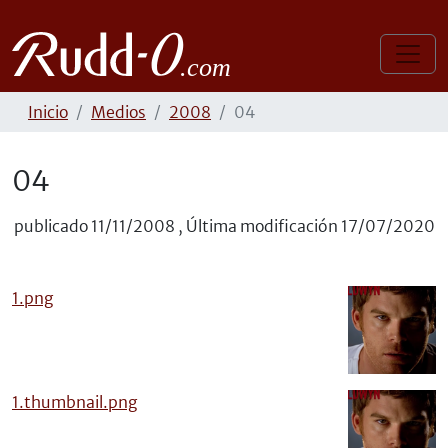
Inicio
Medios
2008
04
04
publicado
11/11/2008
,
Última modificación
17/07/2020
1.png
1.thumbnail.png