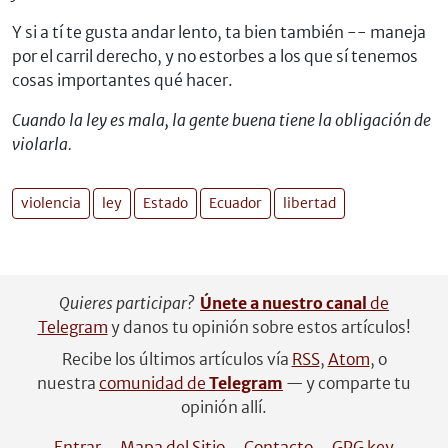
Y si a tí te gusta andar lento, ta bien también -- maneja
por el carril derecho, y no estorbes a los que sí tenemos
cosas importantes qué hacer.
Cuando la ley es mala, la gente buena tiene la obligación de
violarla.
violencia
ley
Estado
Ecuador
libertad
Quieres participar?
Únete a nuestro canal
de
Telegram
y danos tu opinión sobre estos artículos!
Recibe los últimos artículos vía
RSS
,
Atom
, o
nuestra
comunidad de
Telegram
— y comparte tu
opinión allí.
Entrar
Mapa del Sitio
Contacto
GPG key