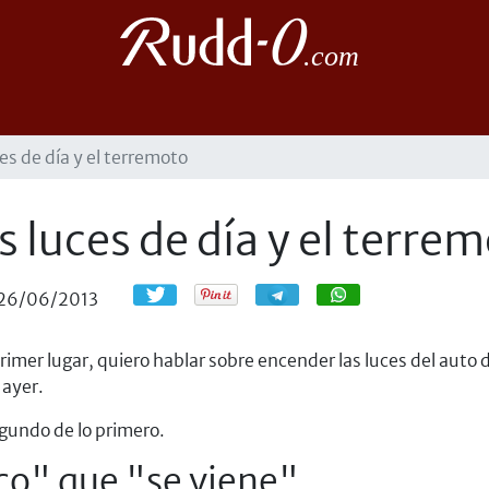
es de día y el terremoto
 luces de día y el terre
Compartir
Compartir
26/06/2013
imer lugar, quiero hablar sobre encender las luces del auto d
 ayer.
egundo de lo primero.
ico" que "se viene"