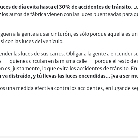
ces de día evita hasta el 30% de accidentes de tránsito
. L
y los autos de fábrica vienen con las luces puenteadas para 
iguen a la gente a usar cinturón, es sólo porque aquella es 
í con las luces del vehículo.
nder las luces de sus carros. Obligar a la gente a encender su
 -- quienes circulan en la misma calle -- porque el resto de 
n es, justamente, lo que evita los accidentes de tránsito.
En 
va distraído, y tú llevas las luces encendidas... ¡va a ser 
 una medida efectiva contra los accidentes, en lugar de segu