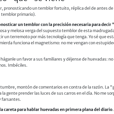
r, pronosticando un temblor fortuito, réplica del de antes d
 temblor primario).
nosticar un temblor con la precisión necesaria para decir "
gosa y melosa verga del supuesto temblor de esta madrugad
r un terremoto por más tecnología que tenga. Yo sé que estam
ierda funciona el magnetismo: no me vengan con estupidece
e, háganle un favor a sus familiares y déjense de huevadas: 
mos. Imbéciles.
ostumbre, montón de comentarios en contra de la razón. La "g
a la gente prender las luces de sus carros en el día. No me so
 farsantes.
la careta para hablar huevadas en primera plana del diario
.