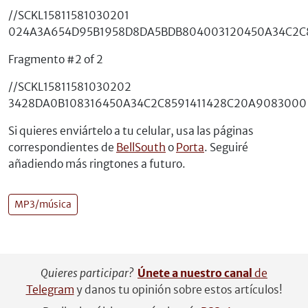
//SCKL15811581030201
024A3A654D95B1958D8DA5BDB804003120450A34C2C
Fragmento #2 of 2
//SCKL15811581030202
3428DA0B108316450A34C2C8591411428C20A9083000
Si quieres enviártelo a tu celular, usa las páginas
correspondientes de
BellSouth
o
Porta
. Seguiré
añadiendo más ringtones a futuro.
MP3/música
Quieres participar?
Únete a nuestro canal
de
Telegram
y danos tu opinión sobre estos artículos!