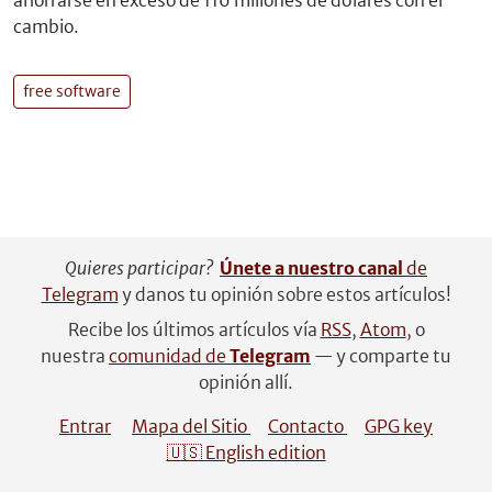
ahorrarse en exceso de 116 millones de dólares con el
cambio.
free software
Quieres participar?
Únete a nuestro canal
de
Telegram
y danos tu opinión sobre estos artículos!
Recibe los últimos artículos vía
RSS
,
Atom
, o
nuestra
comunidad de
Telegram
— y comparte tu
opinión allí.
Entrar
Mapa del Sitio
Contacto
GPG key
🇺🇸 English edition