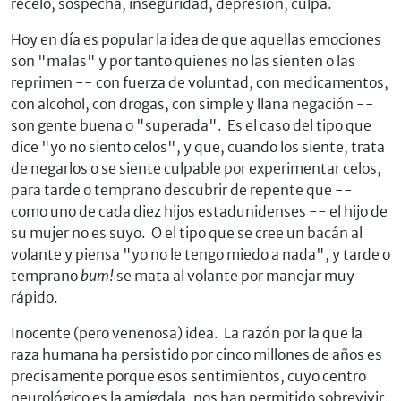
recelo, sospecha, inseguridad, depresión, culpa.
Hoy en día es popular la idea de que aquellas emociones
son "malas" y por tanto quienes no las sienten o las
reprimen -- con fuerza de voluntad, con medicamentos,
con alcohol, con drogas, con simple y llana negación --
son gente buena o "superada". Es el caso del tipo que
dice "yo no siento celos", y que, cuando los siente, trata
de negarlos o se siente culpable por experimentar celos,
para tarde o temprano descubrir de repente que --
como uno de cada diez hijos estadunidenses -- el hijo de
su mujer no es suyo. O el tipo que se cree un bacán al
volante y piensa "yo no le tengo miedo a nada", y tarde o
temprano
bum!
se mata al volante por manejar muy
rápido.
Inocente (pero venenosa) idea. La razón por la que la
raza humana ha persistido por cinco millones de años es
precisamente porque esos sentimientos, cuyo centro
neurológico es la amígdala, nos han permitido sobrevivir.