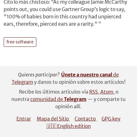
Cito lo más chistoso:
As my colleague Jamie McCarthy
points out, you could use Gartner Group’s logic to say,
"100% of babies born in this country had unpierced
ears, therefore, pierced ears are a rarity."
free software
Quieres participar?
Únete a nuestro canal
de
Telegram
y danos tu opinión sobre estos artículos!
Recibe los últimos artículos vía
RSS
,
Atom
, o
nuestra
comunidad de
Telegram
— y comparte tu
opinión allí.
Entrar
Mapa del Sitio
Contacto
GPG key
🇺🇸 English edition