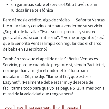
sin garantías sobre el servicio DSL a través de mi
ruidosa línea telefónica
Pero démosle crédito, algo de crédito -- Señorita Ventas
fue muy clara y convincente para venderme su servicio.
¿Su grito de batalla?
Esos son los precios, y si usted
gusta ahí verá si contrata o no
. Y yo me pregunto: ¿será
que la Señorita Ventas limpia con regularidad el charco
de baba en su escritorio?
También creo que el apellido de la Señorita Ventas es
Servicio, porque cuando le pregunté si, siendo Pacifictel,
no me podían arreglar el ruido del teléfono para
instalarme DSL, me dijo
llame al 132, que esto es
Easynet
. ¡Realmente debe estar muy deseosa de
facilitarme todo para que yo les pague $125 al mes por la
mitad de la velocidad que tengo ahora!
cool
ISPs
net neutrality
yo
Ecuador