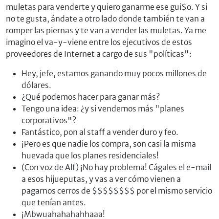
muletas para venderte y quiero ganarme ese gui$o. Y si
no te gusta, ándate a otro lado donde también te van a
romper las piernas y te van a vender las muletas. Ya me
imagino el va-y-viene entre los ejecutivos de estos
proveedores de Internet a cargo de sus "políticas":
Hey, jefe, estamos ganando muy pocos millones de
dólares.
¿Qué podemos hacer para ganar más?
Tengo una idea: ¿y si vendemos más "planes
corporativos"?
Fantástico, pon al staff a vender duro y feo.
¡Pero es que nadie los compra, son casi la misma
huevada que los planes residenciales!
(Con voz de Alf) ¡No hay problema! Cágales el e-mail
a esos hijueputas, y vas a ver cómo vienen a
pagarnos cerros de $$$$$$$$ por el mismo servicio
que tenían antes.
¡Mbwuahahahahhaaa!