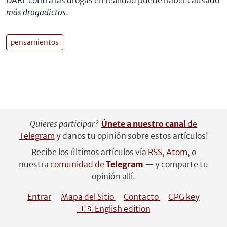
DARE contra las drogas en realidad puede haber causado
más drogadictos
.
pensamientos
Quieres participar?
Únete a nuestro canal
de
Telegram
y danos tu opinión sobre estos artículos!
Recibe los últimos artículos vía
RSS
,
Atom
, o
nuestra
comunidad de
Telegram
— y comparte tu
opinión allí.
Entrar
Mapa del Sitio
Contacto
GPG key
🇺🇸 English edition