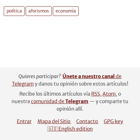
política
aforismos
economía
Quieres participar?
Únete a nuestro canal
de
Telegram
y danos tu opinión sobre estos artículos!
Recibe los últimos artículos vía
RSS
,
Atom
, o
nuestra
comunidad de
Telegram
— y comparte tu
opinión allí.
Entrar
Mapa del Sitio
Contacto
GPG key
🇺🇸 English edition