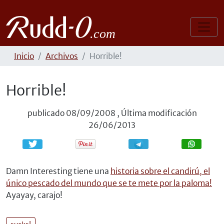
Inicio
Archivos
Horrible!
Horrible!
publicado
08/09/2008
,
Última modificación
26/06/2013
Compartir
Compartir
Damn Interesting tiene una
historia sobre el candirú, el
único pescado del mundo que se te mete por la paloma!
Ayayay, carajo!