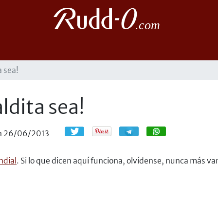
a sea!
ldita sea!
Compartir
Compartir
n
26/06/2013
ndial
. Si lo que dicen aquí funciona, olvídense, nunca más va