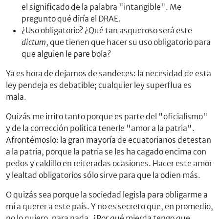
el significado de la palabra "intangible". Me
pregunto qué diría el DRAE.
¿Uso obligatorio? ¿Qué tan asqueroso será este
dictum
, que tienen que hacer su uso obligatorio para
que alguien le pare bola?
Ya es hora de dejarnos de sandeces: la necesidad de esta
ley pendeja es debatible; cualquier ley superflua es
mala.
Quizás me irrito tanto porque es parte del "oficialismo"
y de la corrección política tenerle "amor a la patria".
Afrontémoslo: la gran mayoría de ecuatorianos detestan
a la patria, porque la patria se les ha cagado encima con
pedos y caldillo en reiteradas ocasiones. Hacer este amor
y lealtad obligatorios sólo sirve para que la odien más.
O quizás sea porque la sociedad legisla para obligarme a
mí a querer a este país. Y no es secreto que, en promedio,
no lo quiero, para nada. ¿Por qué mierda tengo que