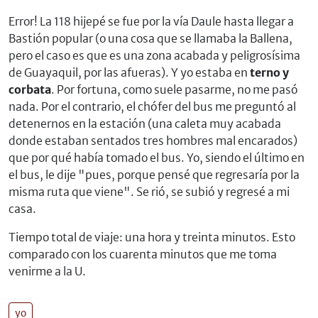
Error! La 118 hijepé se fue por la vía Daule hasta llegar a
Bastión popular (o una cosa que se llamaba la Ballena,
pero el caso es que es una zona acabada y peligrosísima
de Guayaquil, por las afueras). Y yo estaba en
terno y
corbata
. Por fortuna, como suele pasarme, no me pasó
nada. Por el contrario, el chófer del bus me preguntó al
detenernos en la estación (una caleta muy acabada
donde estaban sentados tres hombres mal encarados)
que por qué había tomado el bus. Yo, siendo el último en
el bus, le dije "pues, porque pensé que regresaría por la
misma ruta que viene". Se rió, se subió y regresé a mi
casa.
Tiempo total de viaje: una hora y treinta minutos. Esto
comparado con los cuarenta minutos que me toma
venirme a la U.
yo