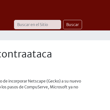
Buscar
Búsqueda
Buscar
Avanzada…
 contraataca
zo de incorporar Netscape (Gecko) a su nuevo
o los pasos de CompuServe, Microsoft ya no