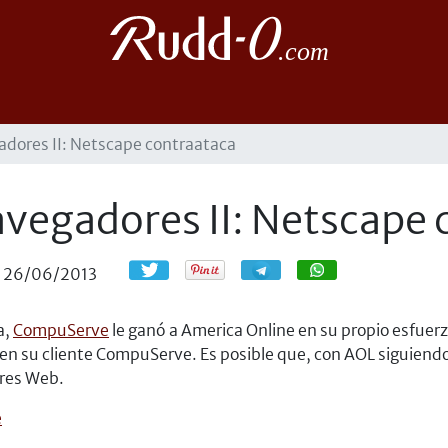
gadores II: Netscape contraataca
navegadores II: Netscape
Compartir
Compartir
26/06/2013
a,
CompuServe
le ganó a America Online en su propio esfuer
en su cliente CompuServe. Es posible que, con AOL siguiend
res Web.
e