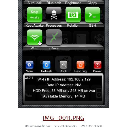
IMG_0011.PNG
image/png
320x480
122.2 KB