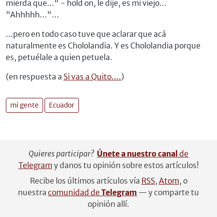
mierda que..." - hold on, le dije, es mi viejo...
"Ahhhhh..."...
...pero en todo caso tuve que aclarar que acá
naturalmente es Chololandia. Y es Chololandia porque
es, petuélale a quien petuela.
(en respuesta a
Si vas a Quito....
)
mi gente
Ecuador
Quieres participar?
Únete a nuestro canal
de
Telegram
y danos tu opinión sobre estos artículos!
Recibe los últimos artículos vía
RSS
,
Atom
, o
nuestra
comunidad de
Telegram
— y comparte tu
opinión allí.