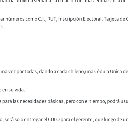
ciará la próxima semana, la creación de una Cédula Unica de
 números como C.I., RUT, Inscripción Electoral, Tarjeta de Cré
n.
 una vez por todas, dando a cada chileno,una Cédula Unica d
 en su vida.
para las necesidades básicas, pero con el tiempo, podrá usuf
o, será solo entregar el CULO para el gerente, que luego de u