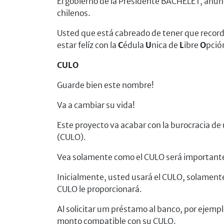
El gobierno de la Presidente BACHELET, anun
chilenos.
Usted que está cabreado de tener que recordar
estar felíz con la
C
édula
U
nica de
L
ibre
O
pció
CULO
Guarde bien este nombre!
Va a cambiar su vida!
Este proyecto va acabar con la burocracia de
(CULO).
Vea solamente como el CULO será importante
Inicialmente, usted usará el CULO, solamente 
CULO le proporcionará.
Al solicitar um préstamo al banco, por ejempl
monto compatible con su CULO.