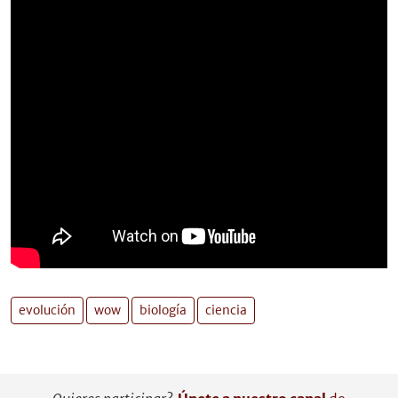
evolución
wow
biología
ciencia