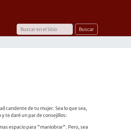
Buscar
Búsqueda
Buscar
Avanzada…
ail candente de tu mujer. Sea lo que sea,
 te daré un par de consejillos:
s mas espacio para "maniobrar". Pero, sea