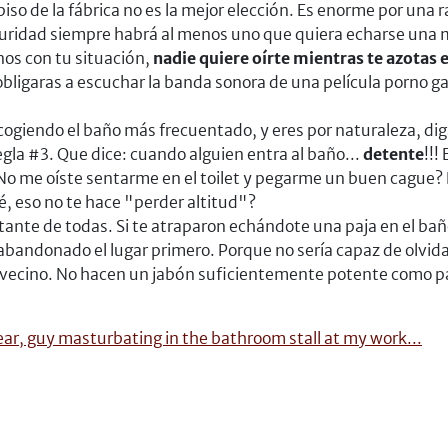
l piso de la fábrica no es la mejor elección. Es enorme por un
eguridad siempre habrá al menos uno que quiera echarse una 
os con tu situación,
nadie quiere oírte mientras te azotas 
bligaras a escuchar la banda sonora de una película porno gay
scogiendo el baño más frecuentado, y eres por naturaleza, di
gla #3. Que dice: cuando alguien entra al baño...
detente
!!!
¿No me oíste sentarme en el toilet y pegarme un buen cague? 
, eso no te hace "perder altitud"?
rtante de todas. Si te atraparon echándote una paja en el bañ
bandonado el lugar primero. Porque no sería capaz de olvida
o vecino. No hacen un jabón suficientemente potente como pa
 Dear, guy masturbating in the bathroom stall at my work...