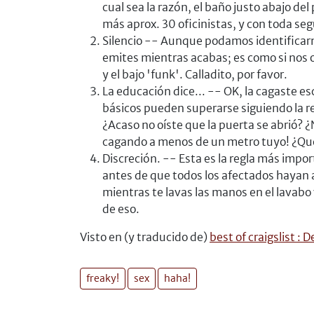
cual sea la razón, el baño justo abajo de
más aprox. 30 oficinistas, y con toda s
Silencio -- Aunque podamos identificarn
emites mientras acabas; es como si nos o
y el bajo 'funk'. Calladito, por favor.
La educación dice... -- OK, la cagaste e
básicos pueden superarse siguiendo la re
¿Acaso no oíste que la puerta se abrió? 
cagando a menos de un metro tuyo! ¿Qué
Discreción. -- Esta es la regla más impo
antes de que todos los afectados hayan a
mientras te lavas las manos en el lavab
de eso.
Visto en (y traducido de)
best of craigslist :
freaky!
sex
haha!